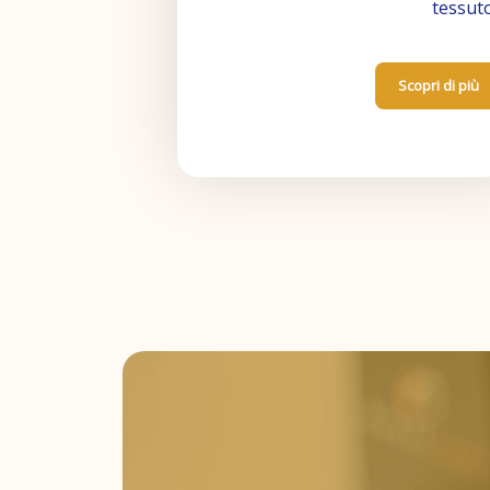
tessut
Scopri di più