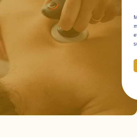
M
m
e
s