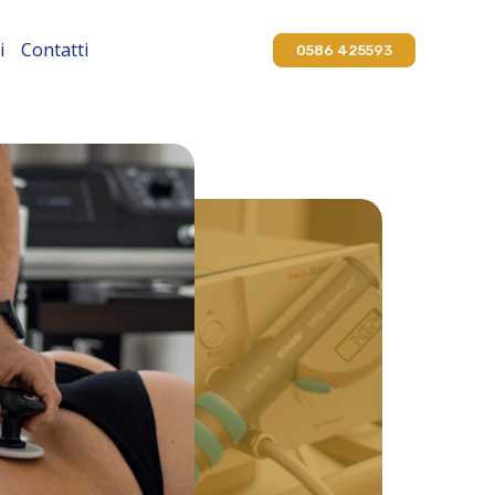
i
Contatti
0586 425593