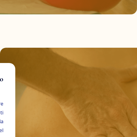
co
re
ti
la
el