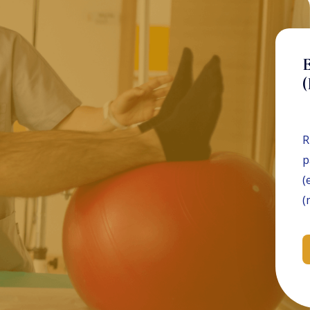
E
R
p
(
(