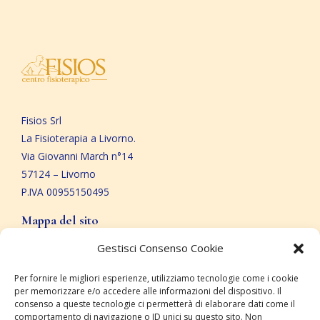
Fisios Srl
La Fisioterapia a Livorno.
Via Giovanni March n°14
57124 – Livorno
P.IVA 00955150495
Mappa del sito
Gestisci Consenso Cookie
Home
Chi siamo
Per fornire le migliori esperienze, utilizziamo tecnologie come i cookie
Specializzazioni
per memorizzare e/o accedere alle informazioni del dispositivo. Il
consenso a queste tecnologie ci permetterà di elaborare dati come il
Trattamenti
comportamento di navigazione o ID unici su questo sito. Non