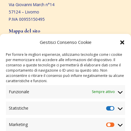
Via Giovanni March n°14
57124 – Livorno
P.IVA 00955150495
Mappa del sito
Gestisci Consenso Cookie
Home
Chi siamo
Per fornire le migliori esperienze, utilizziamo tecnologie come i cookie
Specializzazioni
per memorizzare e/o accedere alle informazioni del dispositivo. Il
consenso a queste tecnologie ci permetterà di elaborare dati come il
Trattamenti
comportamento di navigazione o ID unici su questo sito. Non
Patologie
acconsentire o ritirare il consenso può influire negativamente su alcune
caratteristiche e funzioni.
Dicono di noi
Contatti
Funzionale
Sempre attivo
Cookie e Privacy
Statistiche
Privacy Policy
Marketing
Cookie Policy (UE)